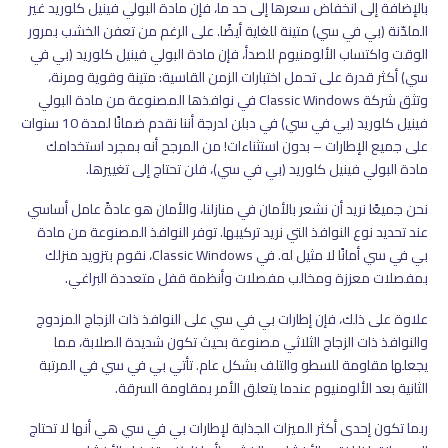
بالإضافة إلى انخفاض سعرها إلى حد ما، فإن مادة البولي فينيل كلوريد غير
الملدّنة (بي في سي) متينة للغاية أيضًا. على الرغم من تعفن الخشب بمرور
الوقت واكتساب الألومنيوم للصدأ، فإن مادة البولي فينيل كلوريد (بي في
سي) أكثر قدرة على تحمل اختبارات الزمن القاسية: متينة وقوية ومرنة،
وتثق شركة Classic Windows في نوافذها المصنوعة من مادة البولي
فينيل كلوريد (بي في سي) في دبلن لدرجة أننا نقدم ضمانًا لمدة 10 سنوات
على جميع الإطارات – بدون استثناءات! من المرجح أنه بمجرد استخدامك
مادة البولي فينيل كلوريد (بي في سي)، فلن تحتاج إلى تغييرها.
نحن جميعًا نريد أن نشعر بالأمان في منازلنا، والأمان هو عادةً عامل أساسي
عند تحديد نوع النوافذ التي نريد تركيبها. توفر النوافذ المصنوعة من مادة
بي في سي أمانًا لا مثيل له. في Classic Windows، نقوم بتزويد منزلك
بمفصلات معززة ومخالب مفصلات وأنظمة قفل متعددة البراغي.
علاوة على ذلك، فإن إطارات بي في سي على النوافذ ذات الزجاج المزدوج
والنوافذ ذات الزجاج الثلاثي مصنوعة بحيث تكون شديدة الصلابة، مما
يجعلها مقاومة للسطو والتلف بشكل عام. تأتي بي في سي في المرتبة
الثانية بعد الألومنيوم عندما يتعلق الأمر بمقاومة السرقة.
ربما تكون إحدى أكثر الميزات الجذابة لإطارات بي في سي هي أنها لا تحتاج