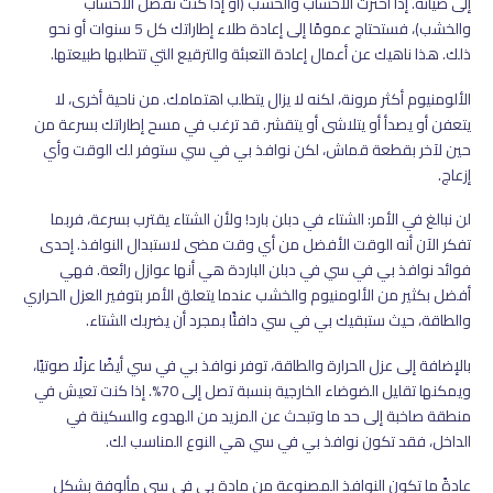
إلى صيانة. إذا اخترت الأخشاب والخشب (أو إذا كنت تفضل الأخشاب
والخشب)، فستحتاج عمومًا إلى إعادة طلاء إطاراتك كل 5 سنوات أو نحو
ذلك. هذا ناهيك عن أعمال إعادة التعبئة والترقيع التي تتطلبها طبيعتها.
الألومنيوم أكثر مرونة، لكنه لا يزال يتطلب اهتمامك. من ناحية أخرى، لا
يتعفن أو يصدأ أو يتلاشى أو يتقشر. قد ترغب في مسح إطاراتك بسرعة من
حين لآخر بقطعة قماش، لكن نوافذ بي في سي ستوفر لك الوقت وأي
إزعاج.
لن نبالغ في الأمر: الشتاء في دبلن بارد! ولأن الشتاء يقترب بسرعة، فربما
تفكر الآن أنه الوقت الأفضل من أي وقت مضى لاستبدال النوافذ. إحدى
فوائد نوافذ بي في سي في دبلن الباردة هي أنها عوازل رائعة. فهي
أفضل بكثير من الألومنيوم والخشب عندما يتعلق الأمر بتوفير العزل الحراري
والطاقة، حيث ستبقيك بي في سي دافئًا بمجرد أن يضربك الشتاء.
بالإضافة إلى عزل الحرارة والطاقة، توفر نوافذ بي في سي أيضًا عزلًا صوتيًا،
ويمكنها تقليل الضوضاء الخارجية بنسبة تصل إلى 70%. إذا كنت تعيش في
منطقة صاخبة إلى حد ما وتبحث عن المزيد من الهدوء والسكينة في
الداخل، فقد تكون نوافذ بي في سي هي النوع المناسب لك.
عادةً ما تكون النوافذ المصنوعة من مادة بي في سي مألوفة بشكل