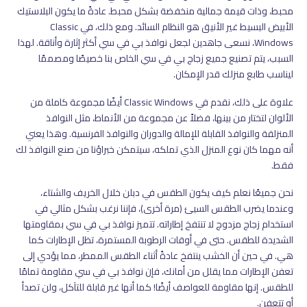
محبط، وذات قيمة جمالية منخفضة بشكل محبط. عادةً ما يكون البلاستيك
الأبيض البسيط غير الأنيق هو النظام السائد. ومع ذلك، في Classic
Windows، نسعى جاهدين لجعل نوافذ بي في سي أكثر إثارة وأناقة. لهذا
السبب، يتم تصنيع جميع زجاج بي في سي الخاص بنا خصيصًا ومصممًا
ليناسب طابع منزلك قدر الإمكان.
علاوة على ذلك، نقدم في Classic Windows أيضًا مجموعة كاملة من
الألوان لتختار من بينها، فضلاً عن مجموعة من الأنماط، مثل النوافذ
المنزلقة والنوافذ القابلة للإمالة والدوران والنوافذ الفرنسية. وهذا يعني
أنه مهما كان نوع المنزل الذي تملكه، سيتمكن خبراؤنا من صنع النوافذ لك
فقط.
نحن جميعًا نعلم كيف يكون الطقس في دبلن خلال الخريف والشتاء،
وعندما يضرب الطقس السيئ (مرة أخرى)، فإننا نرغب بشكل مثالي في
استخدام زجاج مزدوج لا تنتفخ إطاراته. تتميز نوافذ بي في سي بمقاومتها
الشديدة للطقس. حتى في أوقات الرطوبة المستمرة، تظل الإطارات كما
هي. في حين أن الخشب ينتفخ عادةً أثناء الطقس الممطر، مما يؤدي إلى
تعفن الإطارات مما يقلل من أمانك، فإن نوافذ بي في سي مقاومة تمامًا
للطقس. إنها مقاومة للعواصف أيضًا! كما أنها غير قابلة للتآكل، ولن تصدأ
أو تتعفن.