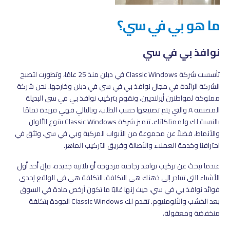
ما هو بي في سي؟
نوافذ بي في سي
تأسست شركة Classic Windows في دبلن منذ 25 عامًا، وتطورت لتصبح
الشركة الرائدة في مجال نوافذ بي في سي في دبلن وخارجها. نحن شركة
مملوكة لمواطنين أيرلنديين، ونقوم بتركيب نوافذ بي في سي البديلة
المصنفة A والتي يتم تصنيعها حسب الطلب، وبالتالي فهي فريدة تمامًا
بالنسبة لك ولممتلكاتك. تتميز شركة Classic Windows بتنوع الألوان
والأنماط، فضلاً عن مجموعة من الأبواب المركبة وبي في سي، وتثق في
احترافنا وخدمة العملاء والأصالة وفريق التركيب الماهر.
عندما تبحث عن تركيب نوافذ زجاجية مزدوجة أو ثلاثية جديدة، فإن أحد أول
الأشياء التي تتبادر إلى ذهنك هي التكلفة. التكلفة هي في الواقع إحدى
فوائد نوافذ بي في سي، حيث إنها غالبًا ما تكون أرخص مادة في السوق
بعد الخشب والألومنيوم. تقدم لك Classic Windows الجودة بتكلفة
منخفضة ومعقولة.